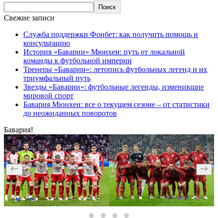
Поиск
Свежие записи
Служба поддержки Фонбет: как получить помощь и
консультацию
История «Баварии» Мюнхен: путь от локальной
команды к футбольной империи
Тренеры «Баварии»: летопись футбольных легенд и их
триумфальный путь
Звезды «Баварии»: футбольные легенды, изменившие
мировой спорт
Бавария Мюнхен: все о текущем сезоне – от статистики
до неожиданных поворотов
Бавария!